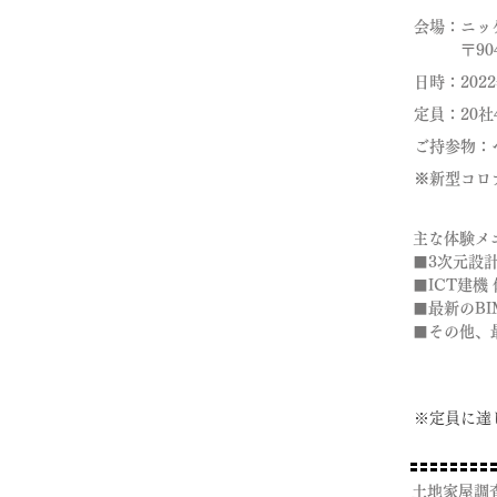
会場：ニッ
​ 〒904-
日時：2022
定員：20社
ご持参物：
※新型コロ
主な体験メ
■3次元設
■ICT建機
■最新のBI
​■その他
※​定員に
土地家屋調査