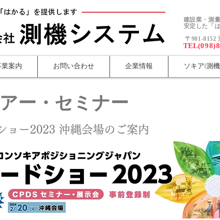
建設業・測
安定した「は
〒901-01
TEL(
098)
株式会社測機システム
事業案内
お問い合わせ
企業情報
ソキア(測機
アー・セミナー
ショー2023 沖縄会場のご案内