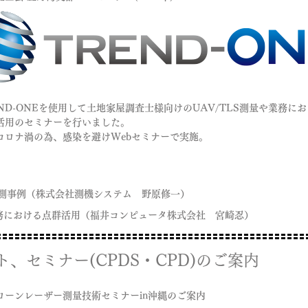
ND-ONEを使用して土地家屋調査士様向けのUAV/TLS測量や業務に
お
活用のセミナーを行いました。
コロナ渦の為、感染を避けWebセミナーで
実施。
の計測事例（株式会社測機システム 野原修一）
業務における点群活用（福井コンピュータ株式会社 宮崎忍）
ト、セミナー(CPDS・CPD)のご案内
ローンレーザー測量技術セミナーin沖縄のご案内