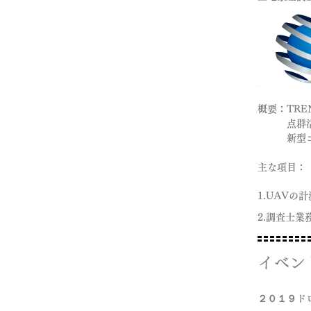
.
概要：TRE
点群
新型
​主な項目：
1.UAV
2.調査士
イベン
２０１９ド